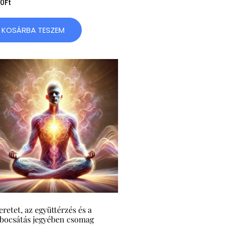
90
Ft
KOSÁRBA TESZEM
eretet, az együttérzés és a
bocsátás jegyében csomag