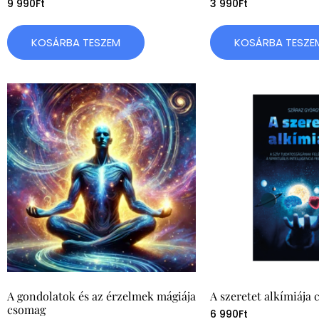
9 990
Ft
3 990
Ft
KOSÁRBA TESZEM
KOSÁRBA TESZE
A gondolatok és az érzelmek mágiája
A szeretet alkímiája
csomag
6 990
Ft