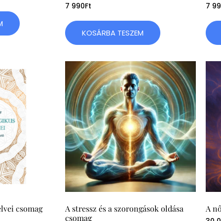
7 990
Ft
7 9
M
KOSÁRBA TESZEM
elvei csomag
A stressz és a szorongások oldása
A nő
csomag