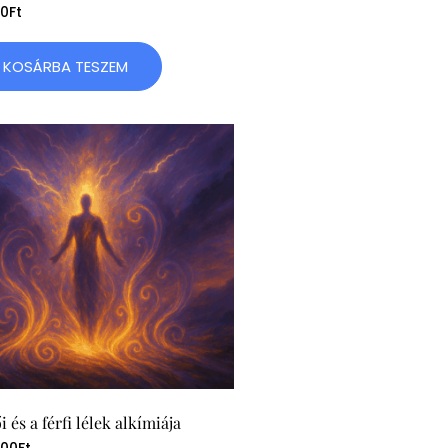
90
Ft
KOSÁRBA TESZEM
i és a férfi lélek alkímiája