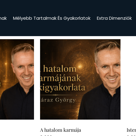
mak
Mélyebb Tartalmak És Gyakorlatok
Extra Dimenziók
A hatalom karmája
Iste