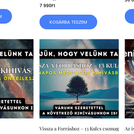
30 
7 990
Ft
M
KOSÁRBA TESZEM
Vissza a Forráshoz – 13 Kulcs csomag
Az i