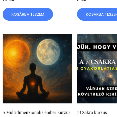
23 990
Ft
6 990
Ft
KOSÁRBA TESZEM
KOSÁRBA TESZE
A Multidimenzionális ember kurzus
7 Csakra kurzus