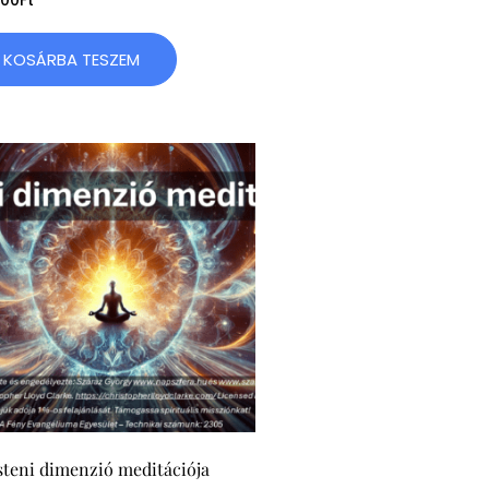
000
Ft
KOSÁRBA TESZEM
steni dimenzió meditációja