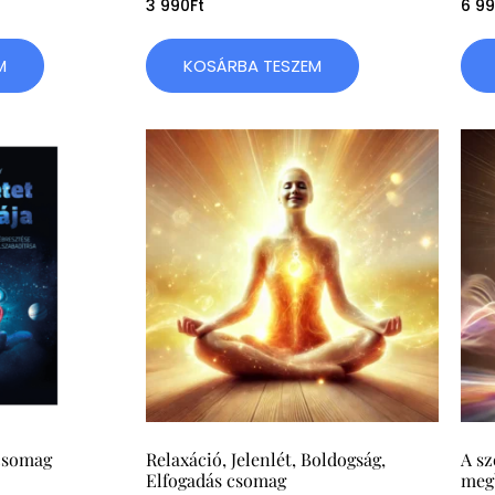
3 990
Ft
6 9
M
KOSÁRBA TESZEM
 csomag
Relaxáció, Jelenlét, Boldogság,
A sz
Elfogadás csomag
meg