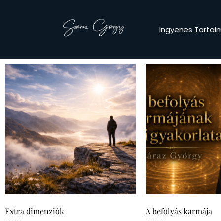
Ingyenes Tartal
Extra dimenziók
A befolyás karmája