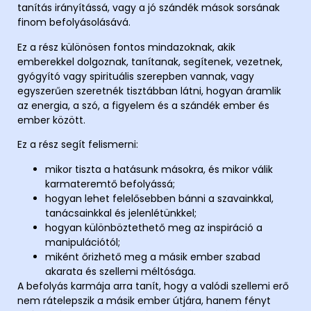
tanítás irányítássá, vagy a jó szándék mások sorsának
finom befolyásolásává.
Ez a rész különösen fontos mindazoknak, akik
emberekkel dolgoznak, tanítanak, segítenek, vezetnek,
gyógyító vagy spirituális szerepben vannak, vagy
egyszerűen szeretnék tisztábban látni, hogyan áramlik
az energia, a szó, a figyelem és a szándék ember és
ember között.
Ez a rész segít felismerni:
mikor tiszta a hatásunk másokra, és mikor válik
karmateremtő befolyássá;
hogyan lehet felelősebben bánni a szavainkkal,
tanácsainkkal és jelenlétünkkel;
hogyan különböztethető meg az inspiráció a
manipulációtól;
miként őrizhető meg a másik ember szabad
akarata és szellemi méltósága.
A befolyás karmája arra tanít, hogy a valódi szellemi erő
nem rátelepszik a másik ember útjára, hanem fényt