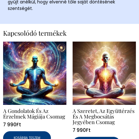
gyújt anélkül, hogy elvenné tőle saját döntésének
szentségét.
Kapcsolódó termékek
A Gondolatok És Az
A Szeretet, Az Együttérzés
Érzelmek Mágiája Csomag
És A Megbocsátás
Jegyében Csomag
7 990
Ft
7 990
Ft
KOSÁRBA TESZEM