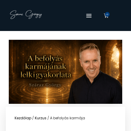
0
Kezdőlap
/
Kurzus
/ A befolyás karmája