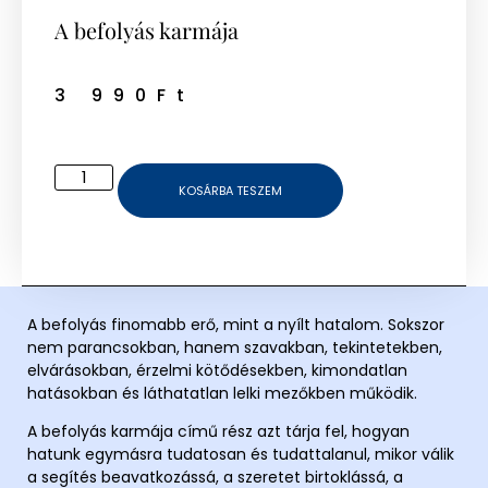
A befolyás karmája
3 990
Ft
KOSÁRBA TESZEM
A befolyás finomabb erő, mint a nyílt hatalom. Sokszor
nem parancsokban, hanem szavakban, tekintetekben,
elvárásokban, érzelmi kötődésekben, kimondatlan
hatásokban és láthatatlan lelki mezőkben működik.
A befolyás karmája
című rész azt tárja fel, hogyan
hatunk egymásra tudatosan és tudattalanul, mikor válik
a segítés beavatkozássá, a szeretet birtoklássá, a