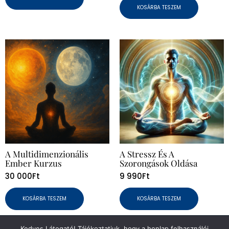
KOSÁRBA TESZEM
A Multidimenzionális
A Stressz És A
Ember Kurzus
Szorongások Oldása
30 000
Ft
9 990
Ft
KOSÁRBA TESZEM
KOSÁRBA TESZEM
Kedves Látogató! Tájékoztatjuk, hogy a honlap felhasználói