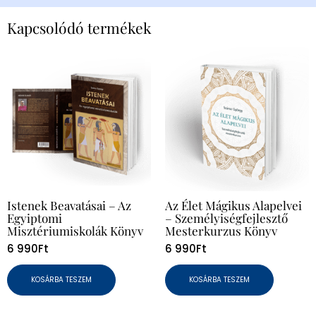
Kapcsolódó termékek
Istenek Beavatásai – Az
Az Élet Mágikus Alapelvei
Egyiptomi
– Személyiségfejlesztő
Misztériumiskolák Könyv
Mesterkurzus Könyv
6 990
Ft
6 990
Ft
KOSÁRBA TESZEM
KOSÁRBA TESZEM