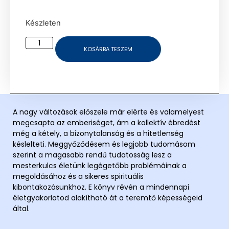
Készleten
KOSÁRBA TESZEM
A nagy változások előszele már elérte és valamelyest
megcsapta az emberiséget, ám a kollektív ébredést
még a kétely, a bizonytalanság és a hitetlenség
késlelteti. Meggyőződésem és legjobb tudomásom
szerint a magasabb rendű tudatosság lesz a
mesterkulcs életünk legégetőbb problémáinak a
megoldásához és a sikeres spirituális
kibontakozásunkhoz. E könyv révén a mindennapi
életgyakorlatod alakítható át a teremtő képességeid
által.