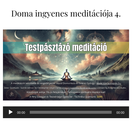
Doma ingyenes meditációja 4.
Audió
00:00
00:00
lejátszó